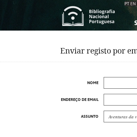
PT
EN
S
S
C
C
Enviar registo por em
C
C
A
A
NOME
ENDEREÇO DE EMAIL
ASSUNTO