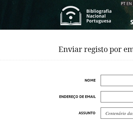
PT
EN
S
S
C
C
Enviar registo por em
C
C
A
A
NOME
ENDEREÇO DE EMAIL
ASSUNTO