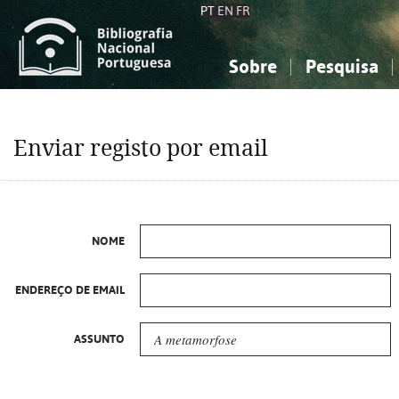
PT
EN
FR
Sobre
Pesquisa
Sobre a Bibliografia Nacional
Simples
Conhecimento, Informação...
Conhecimento, Informação...
Combinada
A
Enviar registo por email
Ciências sociais...
Ciências sociais...
Arte, desporto...
Arte, desporto...
NOME
ENDEREÇO DE EMAIL
ASSUNTO