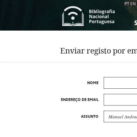
PT
EN
S
S
C
C
Enviar registo por em
C
C
A
A
NOME
ENDEREÇO DE EMAIL
ASSUNTO