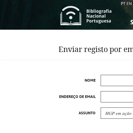
PT
EN
S
S
C
C
Enviar registo por em
C
C
A
A
NOME
ENDEREÇO DE EMAIL
ASSUNTO