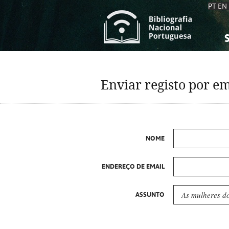
PT
EN
S
S
C
C
Enviar registo por em
C
C
A
A
NOME
ENDEREÇO DE EMAIL
ASSUNTO