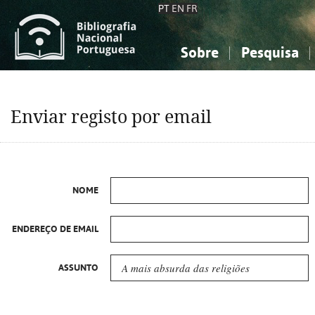
PT
EN
FR
Sobre
Pesquisa
Sobre a Bibliografia Nacional
Simples
Conhecimento, Informação...
Conhecimento, Informação...
Combinada
A
Enviar registo por email
Ciências sociais...
Ciências sociais...
Arte, desporto...
Arte, desporto...
NOME
ENDEREÇO DE EMAIL
ASSUNTO