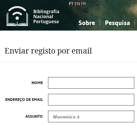
PT
EN
FR
Sobre
Pesquisa
Sobre a Bibliografia Nacional
Simples
Conhecimento, Informação...
Conhecimento, Informação...
Combinada
A
Enviar registo por email
Ciências sociais...
Ciências sociais...
Arte, desporto...
Arte, desporto...
NOME
ENDEREÇO DE EMAIL
ASSUNTO