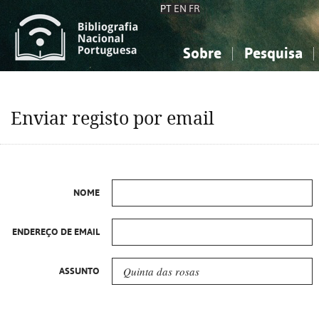
PT
EN
FR
Sobre
Pesquisa
Sobre a Bibliografia Nacional
Simples
Conhecimento, Informação...
Conhecimento, Informação...
Combinada
A
Enviar registo por email
Ciências sociais...
Ciências sociais...
Arte, desporto...
Arte, desporto...
NOME
ENDEREÇO DE EMAIL
ASSUNTO