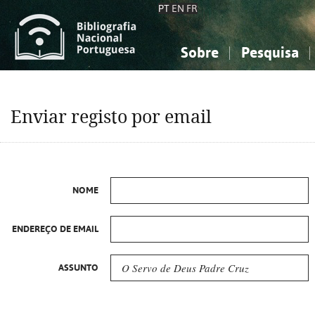
PT
EN
FR
Sobre
Pesquisa
Sobre a Bibliografia Nacional
Simples
Conhecimento, Informação...
Conhecimento, Informação...
Combinada
A
Enviar registo por email
Ciências sociais...
Ciências sociais...
Arte, desporto...
Arte, desporto...
NOME
ENDEREÇO DE EMAIL
ASSUNTO