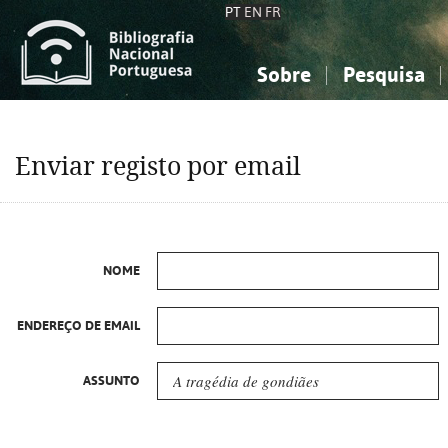
PT
EN
FR
Sobre
Pesquisa
Sobre a Bibliografia Nacional
Simples
Conhecimento, Informação...
Conhecimento, Informação...
Combinada
A
Enviar registo por email
Ciências sociais...
Ciências sociais...
Arte, desporto...
Arte, desporto...
NOME
ENDEREÇO DE EMAIL
ASSUNTO