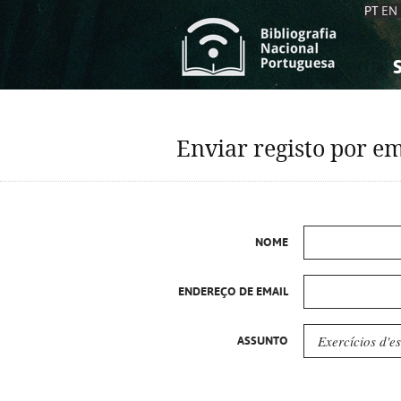
PT
EN
S
S
C
C
Enviar registo por em
C
C
A
A
NOME
ENDEREÇO DE EMAIL
ASSUNTO