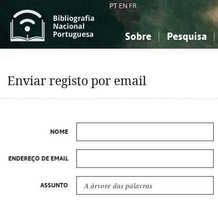
PT
EN
FR
Sobre
Pesquisa
Sobre a Bibliografia Nacional
Simples
Conhecimento, Informação...
Conhecimento, Informação...
Combinada
A
Enviar registo por email
Ciências sociais...
Ciências sociais...
Arte, desporto...
Arte, desporto...
NOME
ENDEREÇO DE EMAIL
ASSUNTO