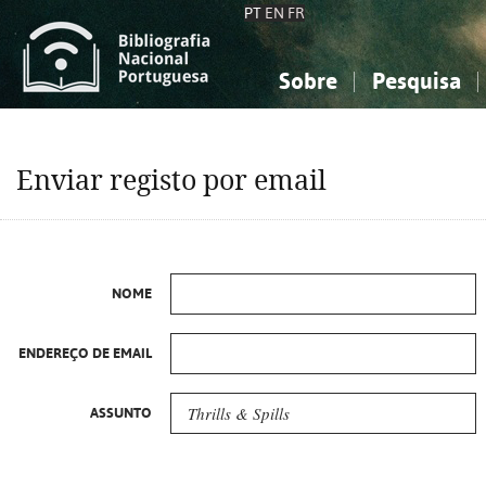
PT
EN
FR
Sobre
Pesquisa
Sobre a Bibliografia Nacional
Simples
Conhecimento, Informação...
Conhecimento, Informação...
Combinada
A
Enviar registo por email
Ciências sociais...
Ciências sociais...
Arte, desporto...
Arte, desporto...
NOME
ENDEREÇO DE EMAIL
ASSUNTO