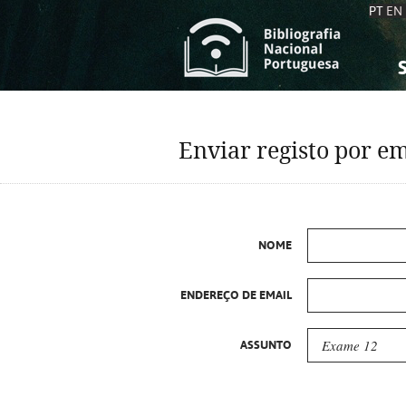
PT
EN
S
S
C
C
Enviar registo por em
C
C
A
A
NOME
ENDEREÇO DE EMAIL
ASSUNTO