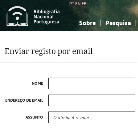
PT
EN
FR
Sobre
Pesquisa
Sobre a Bibliografia Nacional
Simples
Conhecimento, Informação...
Conhecimento, Informação...
Combinada
A
Enviar registo por email
Ciências sociais...
Ciências sociais...
Arte, desporto...
Arte, desporto...
NOME
ENDEREÇO DE EMAIL
ASSUNTO