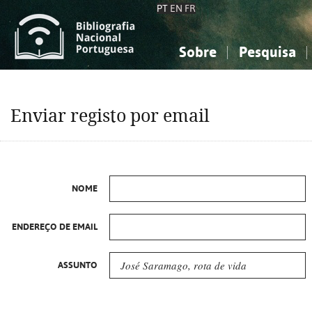
PT
EN
FR
Sobre
Pesquisa
Sobre a Bibliografia Nacional
Simples
Conhecimento, Informação...
Conhecimento, Informação...
Combinada
A
Enviar registo por email
Ciências sociais...
Ciências sociais...
Arte, desporto...
Arte, desporto...
NOME
ENDEREÇO DE EMAIL
ASSUNTO