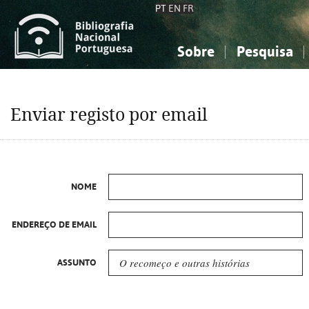
PT
EN
FR
Sobre
Pesquisa
Sobre a Bibliografia Nacional
Simples
Conhecimento, Informação...
Conhecimento, Informação...
Combinada
A
Enviar registo por email
Ciências sociais...
Ciências sociais...
Arte, desporto...
Arte, desporto...
NOME
ENDEREÇO DE EMAIL
ASSUNTO