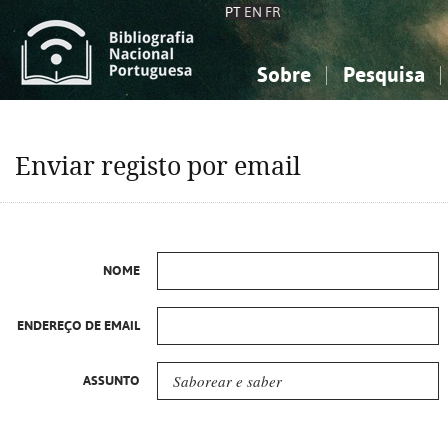
PT
EN
FR
Sobre
Pesquisa
Sobre a Bibliografia Nacional
Simples
Conhecimento, Informação...
Conhecimento, Informação...
Combinada
A
Enviar registo por email
Ciências sociais...
Ciências sociais...
Arte, desporto...
Arte, desporto...
NOME
ENDEREÇO DE EMAIL
ASSUNTO