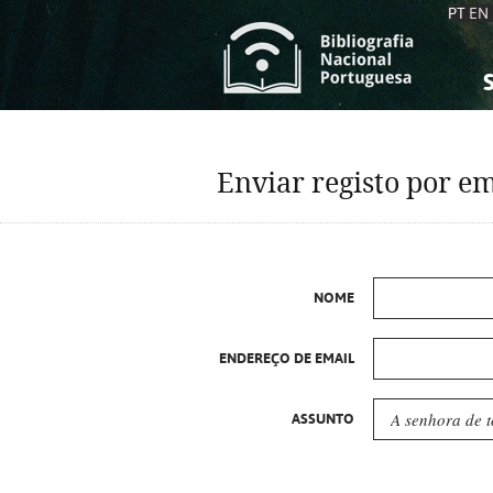
PT
EN
S
S
C
C
Enviar registo por em
C
C
A
A
NOME
ENDEREÇO DE EMAIL
ASSUNTO