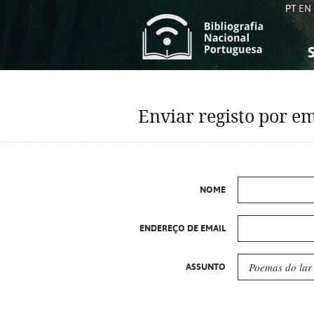
PT
EN
S
S
C
C
Enviar registo por em
C
C
A
A
NOME
ENDEREÇO DE EMAIL
ASSUNTO