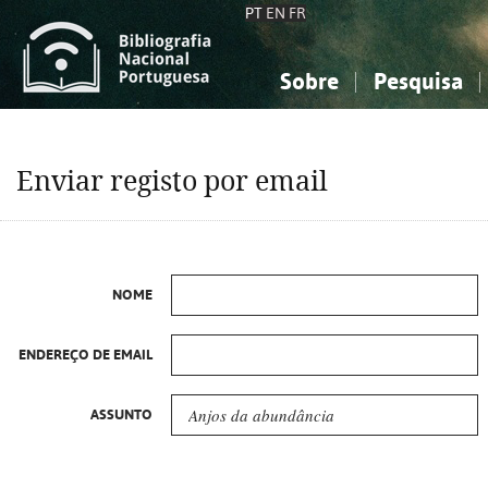
PT
EN
FR
Sobre
Pesquisa
Sobre a Bibliografia Nacional
Simples
Conhecimento, Informação...
Conhecimento, Informação...
Combinada
A
Enviar registo por email
Ciências sociais...
Ciências sociais...
Arte, desporto...
Arte, desporto...
NOME
ENDEREÇO DE EMAIL
ASSUNTO