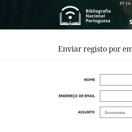
PT
EN
S
S
C
C
Enviar registo por em
C
C
A
A
NOME
ENDEREÇO DE EMAIL
ASSUNTO