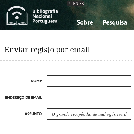
PT
EN
FR
Sobre
Pesquisa
Sobre a Bibliografia Nacional
Simples
Conhecimento, Informação...
Conhecimento, Informação...
Combinada
A
Enviar registo por email
Ciências sociais...
Ciências sociais...
Arte, desporto...
Arte, desporto...
NOME
ENDEREÇO DE EMAIL
ASSUNTO