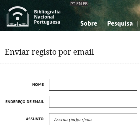
PT
EN
FR
Sobre
Pesquisa
Sobre a Bibliografia Nacional
Simples
Conhecimento, Informação...
Conhecimento, Informação...
Combinada
A
Enviar registo por email
Ciências sociais...
Ciências sociais...
Arte, desporto...
Arte, desporto...
NOME
ENDEREÇO DE EMAIL
ASSUNTO