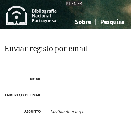
PT
EN
FR
Sobre
Pesquisa
Sobre a Bibliografia Nacional
Simples
Conhecimento, Informação...
Conhecimento, Informação...
Combinada
A
Enviar registo por email
Ciências sociais...
Ciências sociais...
Arte, desporto...
Arte, desporto...
NOME
ENDEREÇO DE EMAIL
ASSUNTO