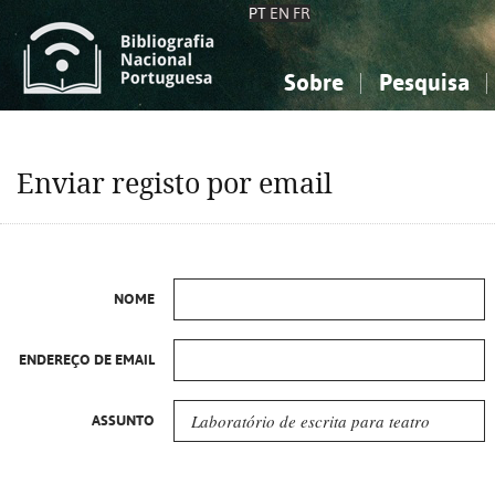
PT
EN
FR
Sobre
Pesquisa
Sobre a Bibliografia Nacional
Simples
Conhecimento, Informação...
Conhecimento, Informação...
Combinada
A
Enviar registo por email
Ciências sociais...
Ciências sociais...
Arte, desporto...
Arte, desporto...
NOME
ENDEREÇO DE EMAIL
ASSUNTO