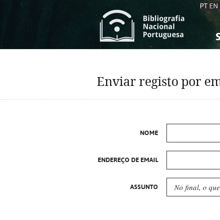
PT
EN
S
S
C
C
Enviar registo por em
C
C
A
A
NOME
ENDEREÇO DE EMAIL
ASSUNTO