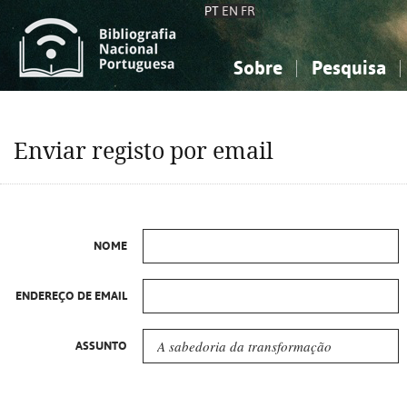
PT
EN
FR
Sobre
Pesquisa
Sobre a Bibliografia Nacional
Simples
Conhecimento, Informação...
Conhecimento, Informação...
Combinada
A
Enviar registo por email
Ciências sociais...
Ciências sociais...
Arte, desporto...
Arte, desporto...
NOME
ENDEREÇO DE EMAIL
ASSUNTO