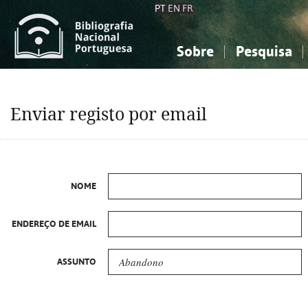
PT
EN
FR
Sobre
Pesquisa
Sobre a Bibliografia Nacional
Simples
Conhecimento, Informação...
Conhecimento, Informação...
Combinada
A
Enviar registo por email
Ciências sociais...
Ciências sociais...
Arte, desporto...
Arte, desporto...
NOME
ENDEREÇO DE EMAIL
ASSUNTO