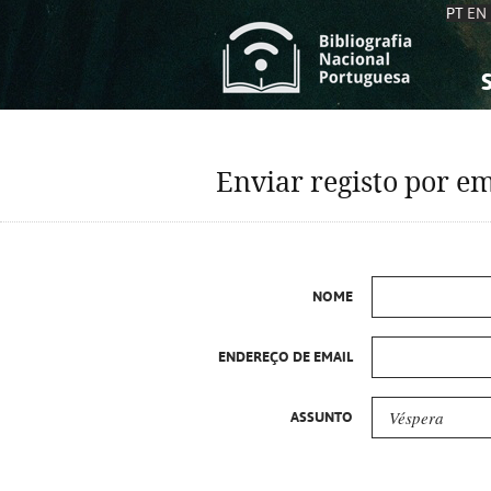
PT
EN
S
S
C
C
Enviar registo por em
C
C
A
A
NOME
ENDEREÇO DE EMAIL
ASSUNTO