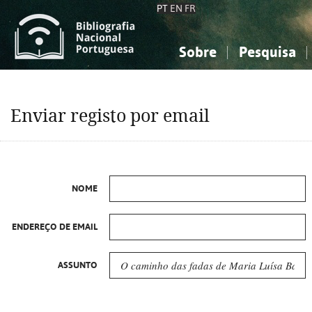
PT
EN
FR
Sobre
Pesquisa
Sobre a Bibliografia Nacional
Simples
Conhecimento, Informação...
Conhecimento, Informação...
Combinada
A
Enviar registo por email
Ciências sociais...
Ciências sociais...
Arte, desporto...
Arte, desporto...
NOME
ENDEREÇO DE EMAIL
ASSUNTO