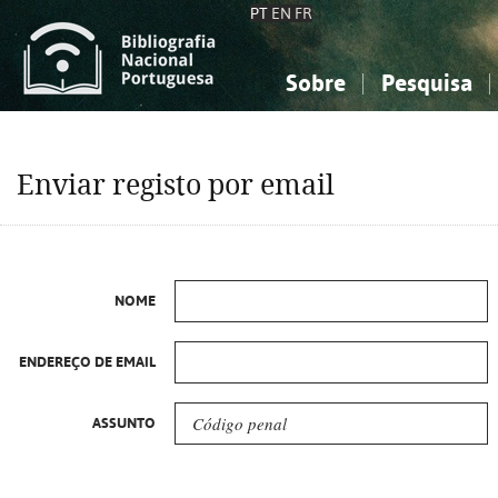
PT
EN
FR
Sobre
Pesquisa
Sobre a Bibliografia Nacional
Simples
Conhecimento, Informação...
Conhecimento, Informação...
Combinada
A
Enviar registo por email
Ciências sociais...
Ciências sociais...
Arte, desporto...
Arte, desporto...
NOME
ENDEREÇO DE EMAIL
ASSUNTO