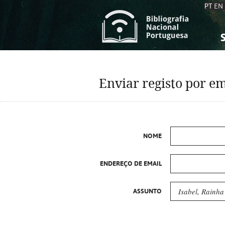
PT
EN
S
S
C
C
Enviar registo por em
C
C
A
A
NOME
ENDEREÇO DE EMAIL
ASSUNTO