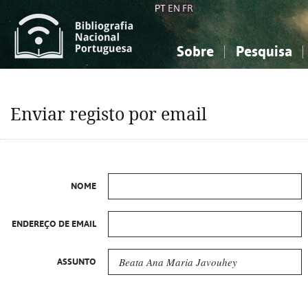
PT
EN
FR
Sobre
Pesquisa
Sobre a Bibliografia Nacional
Simples
Conhecimento, Informação...
Conhecimento, Informação...
Combinada
A
Enviar registo por email
Ciências sociais...
Ciências sociais...
Arte, desporto...
Arte, desporto...
NOME
ENDEREÇO DE EMAIL
ASSUNTO