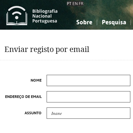
PT
EN
FR
Sobre
Pesquisa
Sobre a Bibliografia Nacional
Simples
Conhecimento, Informação...
Conhecimento, Informação...
Combinada
A
Enviar registo por email
Ciências sociais...
Ciências sociais...
Arte, desporto...
Arte, desporto...
NOME
ENDEREÇO DE EMAIL
ASSUNTO