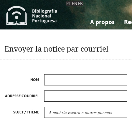
PT
EN
FR
A propos
Re
La Bibliographie Nationale
Simple
Connaissance, Information...
Connaissance, Information...
Avancée
Mes 
Envoyer la notice par courriel
Sciences sociales...
Sciences sociales...
Arts, sport...
Arts, sport...
NOM
ADRESSE COURRIEL
SUJET / THÈME