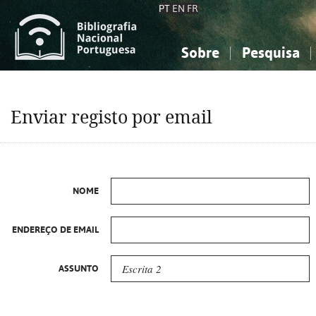
PT
EN
FR
Sobre
Pesquisa
Sobre a Bibliografia Nacional
Simples
Conhecimento, Informação...
Conhecimento, Informação...
Combinada
A
Enviar registo por email
Ciências sociais...
Ciências sociais...
Arte, desporto...
Arte, desporto...
NOME
ENDEREÇO DE EMAIL
ASSUNTO