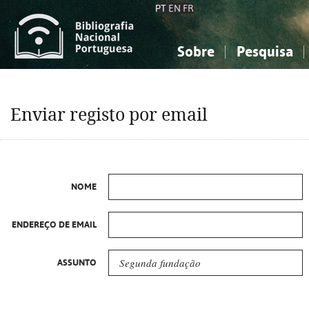
PT
EN
FR
Sobre
Pesquisa
Sobre a Bibliografia Nacional
Simples
Conhecimento, Informação...
Conhecimento, Informação...
Combinada
A
Enviar registo por email
Ciências sociais...
Ciências sociais...
Arte, desporto...
Arte, desporto...
NOME
ENDEREÇO DE EMAIL
ASSUNTO