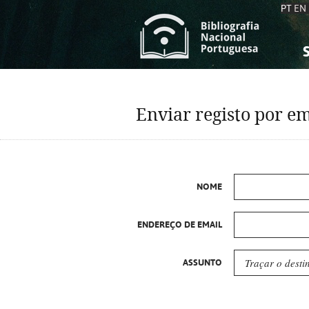
PT
EN
S
S
C
C
Enviar registo por em
C
C
A
A
NOME
ENDEREÇO DE EMAIL
ASSUNTO