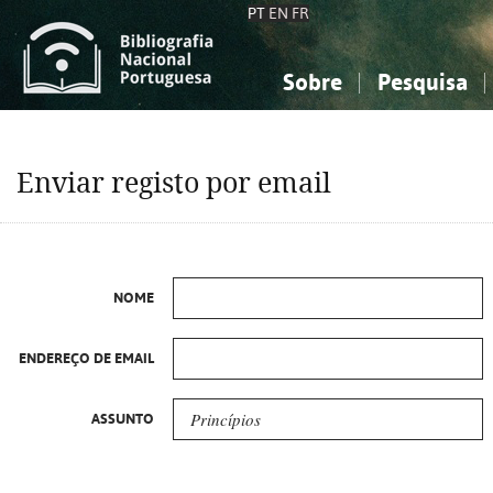
PT
EN
FR
Sobre
Pesquisa
Sobre a Bibliografia Nacional
Simples
Conhecimento, Informação...
Conhecimento, Informação...
Combinada
A
Enviar registo por email
Ciências sociais...
Ciências sociais...
Arte, desporto...
Arte, desporto...
NOME
ENDEREÇO DE EMAIL
ASSUNTO