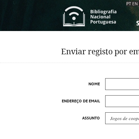
PT
EN
S
S
C
C
Enviar registo por em
C
C
A
A
NOME
ENDEREÇO DE EMAIL
ASSUNTO