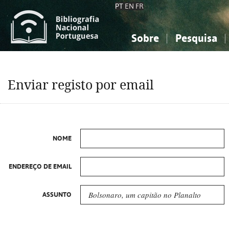
PT
EN
FR
Sobre
Pesquisa
Sobre a Bibliografia Nacional
Simples
Conhecimento, Informação...
Conhecimento, Informação...
Combinada
A
Enviar registo por email
Ciências sociais...
Ciências sociais...
Arte, desporto...
Arte, desporto...
NOME
ENDEREÇO DE EMAIL
ASSUNTO