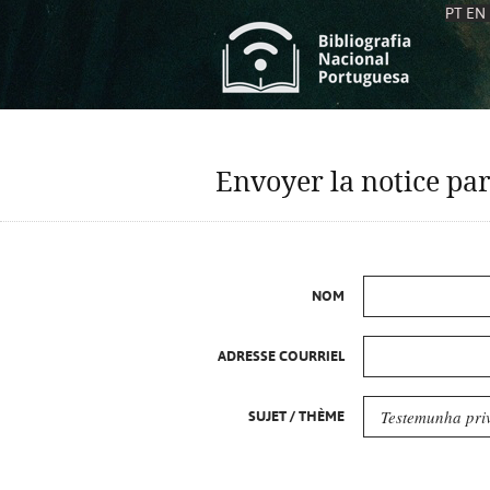
PT
EN
L
S
C
C
Envoyer la notice par
S
S
A
A
NOM
ADRESSE COURRIEL
SUJET / THÈME