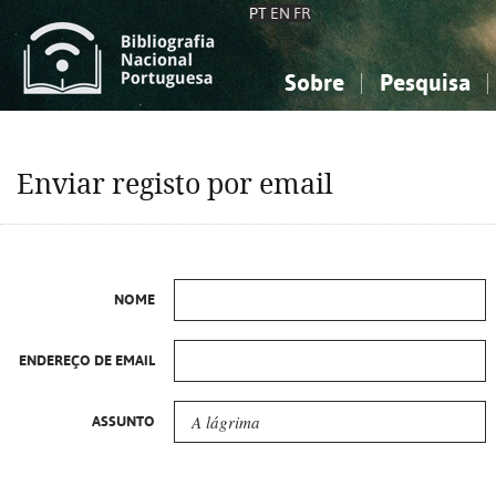
PT
EN
FR
Sobre
Pesquisa
Sobre a Bibliografia Nacional
Simples
Conhecimento, Informação...
Conhecimento, Informação...
Combinada
A
Enviar registo por email
Ciências sociais...
Ciências sociais...
Arte, desporto...
Arte, desporto...
NOME
ENDEREÇO DE EMAIL
ASSUNTO