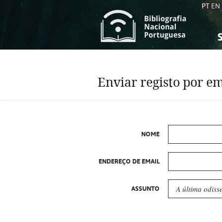
PT
EN
S
S
C
C
Enviar registo por em
C
C
A
A
NOME
ENDEREÇO DE EMAIL
ASSUNTO