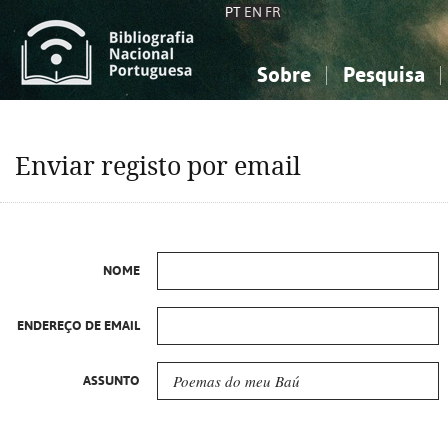
PT
EN
FR
Sobre
Pesquisa
Sobre a Bibliografia Nacional
Simples
Conhecimento, Informação...
Conhecimento, Informação...
Combinada
A
Enviar registo por email
Ciências sociais...
Ciências sociais...
Arte, desporto...
Arte, desporto...
NOME
ENDEREÇO DE EMAIL
ASSUNTO