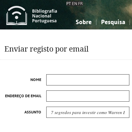
PT
EN
FR
Sobre
Pesquisa
Sobre a Bibliografia Nacional
Simples
Conhecimento, Informação...
Conhecimento, Informação...
Combinada
A
Enviar registo por email
Ciências sociais...
Ciências sociais...
Arte, desporto...
Arte, desporto...
NOME
ENDEREÇO DE EMAIL
ASSUNTO