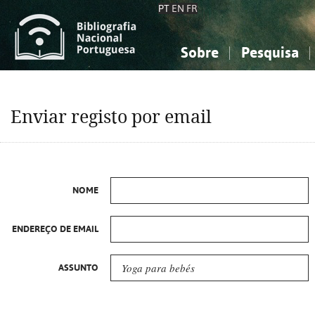
PT
EN
FR
Sobre
Pesquisa
Sobre a Bibliografia Nacional
Simples
Conhecimento, Informação...
Conhecimento, Informação...
Combinada
A
Enviar registo por email
Ciências sociais...
Ciências sociais...
Arte, desporto...
Arte, desporto...
NOME
ENDEREÇO DE EMAIL
ASSUNTO