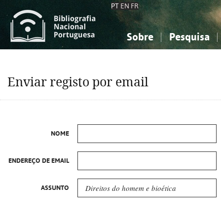
PT
EN
FR
Sobre
Pesquisa
Sobre a Bibliografia Nacional
Simples
Conhecimento, Informação...
Conhecimento, Informação...
Combinada
A
Enviar registo por email
Ciências sociais...
Ciências sociais...
Arte, desporto...
Arte, desporto...
NOME
ENDEREÇO DE EMAIL
ASSUNTO